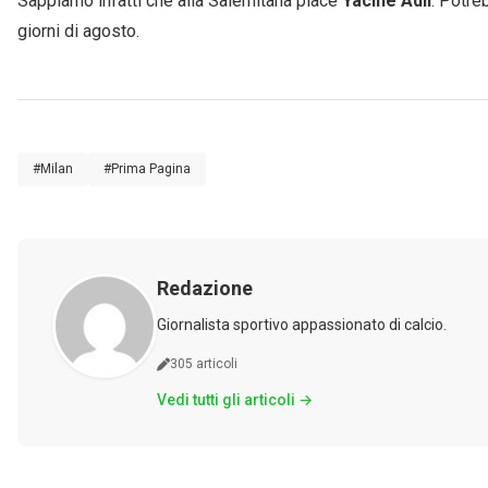
Sappiamo infatti che alla Salernitana piace
Yacine Adli
. Potre
giorni di agosto.
#Milan
#Prima Pagina
Redazione
Giornalista sportivo appassionato di calcio.
305 articoli
Vedi tutti gli articoli →