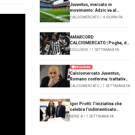
Juventus, mercato in
movimento: Adzic va al
Sassuolo, João Mário alla
CALCIOMERCATO / 4 GIORNI FA
Fiorentina. Le prossime
mosse dei bianconeri
AMARCORD
CALCIOMERCATO | Pogba, da
zero a 105 milioni: il
ESCLUSIVE / 1 SETTIMANA FA
capolavoro che sbancò il
mercato mondiale
BREAKING
Calciomercato Juventus,
Romano conferma: trattativa
avanzata per Kolo Muani
CALCIOMERCATO / 1 SETTIMANA FA
Igor Protti: l’iniziativa che
celebra l’indimenticato
bomber
SERIE A / 1 SETTIMANA FA