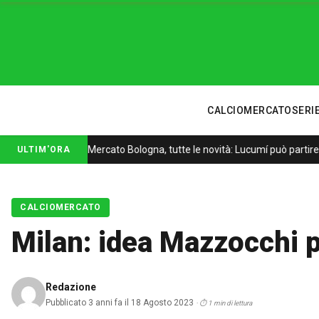
CALCIOMERCATO
SERIE
Mercato Bologna, tutte le novità: Lucumí può partire,
ULTIM'ORA
CALCIOMERCATO
Milan: idea Mazzocchi p
Redazione
Pubblicato 3 anni fa il 18 Agosto 2023
· ⏱ 1 min di lettura