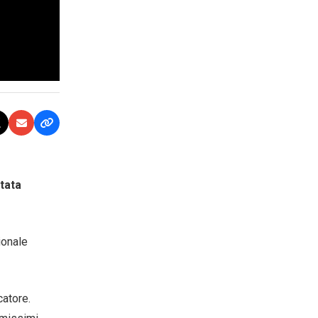
stata
ionale
catore.