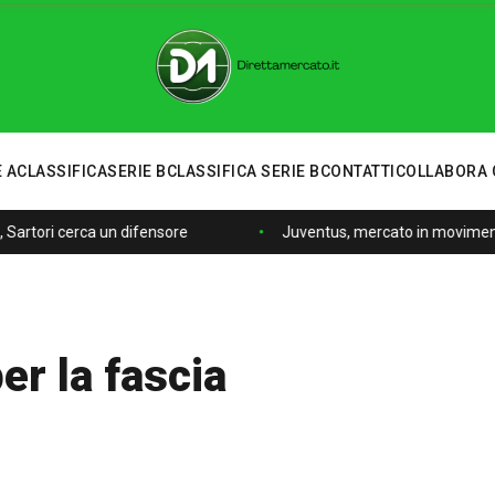
 A
CLASSIFICA
SERIE B
CLASSIFICA SERIE B
CONTATTI
COLLABORA 
 Sartori cerca un difensore
Juventus, mercato in movimento:
er la fascia