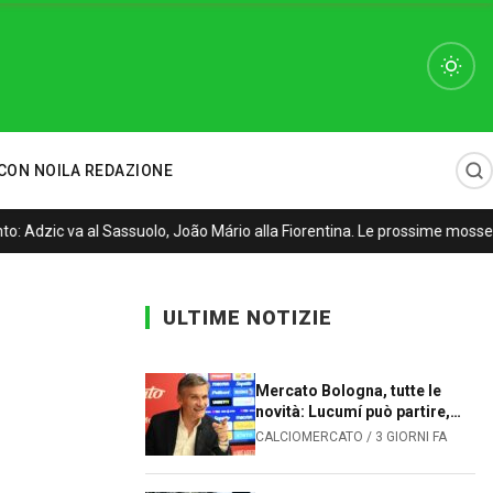
CON NOI
LA REDAZIONE
 Adzic va al Sassuolo, João Mário alla Fiorentina. Le prossime mosse 
ULTIME NOTIZIE
Mercato Bologna, tutte le
novità: Lucumí può partire,
Sartori cerca un difensore
CALCIOMERCATO / 3 GIORNI FA