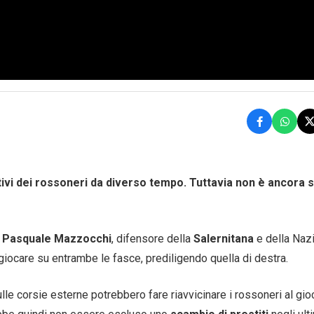
Calciomercato
Serie A
CLASSIFICA
Serie B
CLASSIFICA SERIE B
ttivi dei rossoneri da diverso tempo. Tuttavia non è ancora 
Contatti
Collabora con noi
i
Pasquale Mazzocchi
, difensore della
Salernitana
e della Naz
 giocare su entrambe le fasce, prediligendo quella di destra.
La Redazione
lle corsie esterne potrebbero fare riavvicinare i rossoneri al gio
→