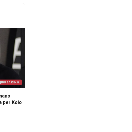
BREAKING
omano
a per Kolo