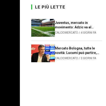
LE PIÙ LETTE
Juventus, mercato in
movimento: Adzic va al
Sassuolo, João Mário alla
CALCIOMERCATO / 4 GIORNI FA
Fiorentina. Le prossime
mosse dei bianconeri
Mercato Bologna, tutte le
novità: Lucumí può partire,
Sartori cerca un difensore
CALCIOMERCATO / 3 GIORNI FA