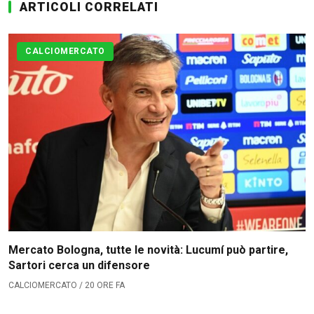
ARTICOLI CORRELATI
Calciomercato
Serie A
CALCIOMERCATO
CLASSIFICA
Serie B
CLASSIFICA SERIE B
Contatti
Collabora con noi
Mercato Bologna, tutte le novità: Lucumí può partire,
La Redazione
Sartori cerca un difensore
CALCIOMERCATO / 20 ORE FA
→