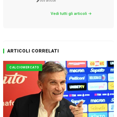
305 articoli
Vedi tutti gli articoli →
Calciomercato
Serie A
ARTICOLI CORRELATI
CLASSIFICA
Serie B
CALCIOMERCATO
CLASSIFICA SERIE B
Contatti
Collabora con noi