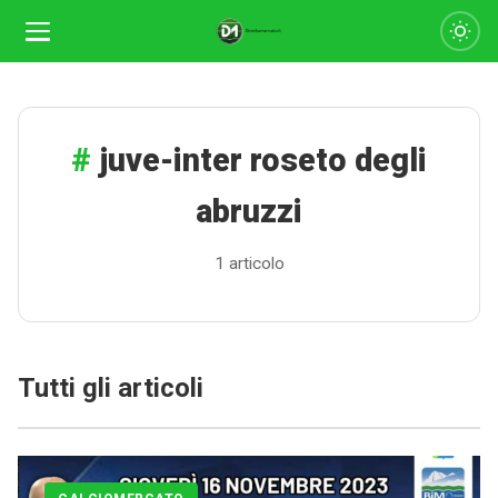
juve-inter roseto degli
abruzzi
1 articolo
Calciomercato
Tutti gli articoli
Serie A
CLASSIFICA
Serie B