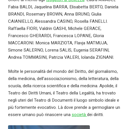
CLASSIFICA
Fabia BALDI, Jaquelina BARRA, Elisabetta BERTO, Daniela
BRANDI, Rosemary BROWN, Anna BRUNO, Giulia
Serie B
CAIANIELLO, Alessandra CASINO, Rosella FANELLI.
Raffaella FIORI, Valdrin GASHI, Michele GERACE,
CLASSIFICA SERIE B
Francesco GHERARDI, Francesca LOPANE, Gloria
MACCARONI. Monica MARZIOTA, Flavja MATMUJA,
Contatti
Simone SALERNO, Lorena SALIS, Eugenia SERAFINI,
Andrea TOMMASINI, Patrizia VALERI, Iolanda ZIGNANI.
Collabora con noi
Molte le personalità del mondo del Diritto, del giornalismo,
La Redazione
della medicina, dell’associazionismo, della letteratura, della
scuola, della ricerca scientifica e della medicina. Apolide, il
Teatro dei Diritti Umani, il Teatro della Legalità, ha trovato
→
negli uteri del Teatro di Documenti il luogo simbolo ideale e
più fortemente evocativo. Là dove prende a germogliare un
essere umano può rinascere una
società
dei diritti.