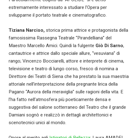
estremamente interessato a studiare l’Opera per
svilupparne il portato teatrale e cinematografico.
Tiziana Narciso,
storica prima attrice e protagonista della
famosissima Rassegna Teatrale “Pirandelliana” del
Maestro Marcello Amici. Quindi la fulgente
Giò Di Sarno
,
cantautrice e attrice dallo speciale allure, “vesuviana” di
rango; Vincenzo Bocciarelli, attore e interprete di cinema,
televisione e teatro di lungo corso, fresco di nomina a
Direttore dei Teatri di Siena che ha prestato la sua maestria
attoriale nell’interpretazione della pregnante lirica della
Pagano “Aurora della meraviglia” sulle ragioni della vita. E
l’ha fatto nell’atmosfera più poeticamente densa e
suggestiva del salone sotterraneo del Teatro che il grande
Calciomercato
Damiani sognò e realizzò in dettagli architettonici e
scenotecnici unici al mondo.
Serie A
Onore al merito agli
Istigatori di Bellezza
: Laura AMADEI,