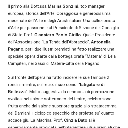
Il primo alla Dott.ssa
Marina Sonzini,
top manager
europea, storica dell’Arte. Coraggiosa e generosissima
mecenate dell’Arte e degli Artisti italiani. Una collezionista
d’Arte per passione e al Presidente di Sezione del Consiglio
di Stato Prof.
Gianpiero Paolo Cirillo.
Quale Presidente
dell’Associazione “La Tenda dell’Abbraccio”,
Antonella
Pagano
, per i due illustri premiati, ha fatto realizzare una
speciale opera d’arte dalla bottega orafa “Materia” di Lela
Campitelli, nei Sassi di Matera-città della Pagano.
Sul fronte dell’opera ha fatto incidere le sue famose 2
rondini mentre, sul retro, il suo conio: “
Istigatore di
Bellezza
”. Molto suggestiva la cerimonia di premiazione
svoltasi nel salone sotterraneo del teatro, celebrazione
fruita anche dal salone superiore grazie allo stratagemma
del Damiani, il ciclopico specchio che proietta su’ quanto
accade giù. La Madrina, Prof.
Cinzia Dato
si è
generosamente prodigata nell’intervistare i due premiati che