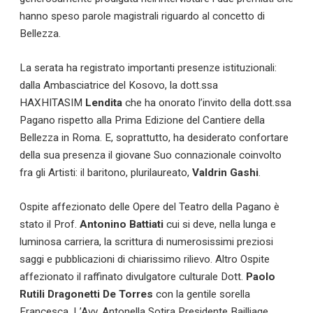
hanno speso parole magistrali riguardo al concetto di
Bellezza.
La serata ha registrato importanti presenze istituzionali:
dalla Ambasciatrice del Kosovo, la dott.ssa
HAXHITASIM
Lendita
che ha onorato l’invito della dott.ssa
Pagano rispetto alla Prima Edizione del Cantiere della
Bellezza in Roma. E, soprattutto, ha desiderato confortare
della sua presenza il giovane Suo connazionale coinvolto
fra gli Artisti: il baritono, plurilaureato,
Valdrin Gashi
.
Ospite affezionato delle Opere del Teatro della Pagano è
stato il Prof.
Antonino Battiati
cui si deve, nella lunga e
luminosa carriera, la scrittura di numerosissimi preziosi
saggi e pubblicazioni di chiarissimo rilievo. Altro Ospite
affezionato il raffinato divulgatore culturale Dott.
Paolo
Rutili Dragonetti De Torres
con la gentile sorella
Francesca. L’Avv. Antonella Sotira Presidente Bailliage