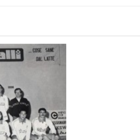
Calciomercato
Serie A
CLASSIFICA
Serie B
CLASSIFICA SERIE B
Contatti
Collabora con noi
La Redazione
→