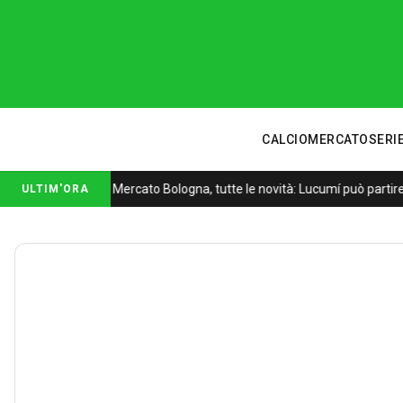
CALCIOMERCATO
SERIE
Mercato Bologna, tutte le novità: Lucumí può partire
ULTIM'ORA