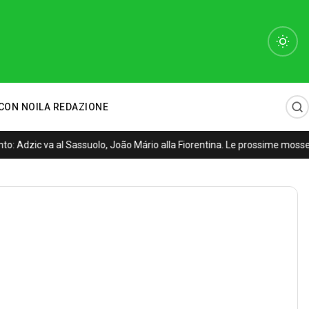
CON NOI
LA REDAZIONE
: Adzic va al Sassuolo, João Mário alla Fiorentina. Le prossime mosse 