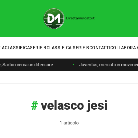
 A
CLASSIFICA
SERIE B
CLASSIFICA SERIE B
CONTATTI
COLLABORA 
, Sartori cerca un difensore
Juventus, mercato in movimento
velasco jesi
1 articolo