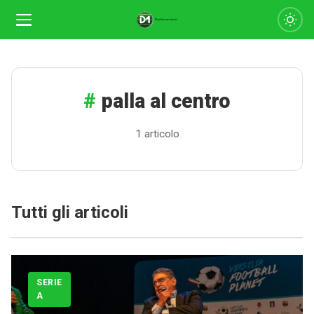
palla al centro
1 articolo
Calciomercato
Tutti gli articoli
Serie A
CLASSIFICA
SERIE
Serie B
A