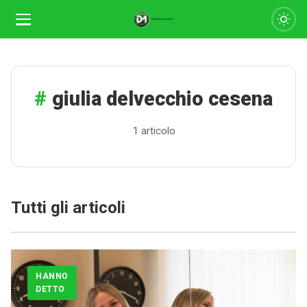
giulia delvecchio cesena
1 articolo
Tutti gli articoli
Calciomercato
Serie A
CLASSIFICA
HANNO
DETTO